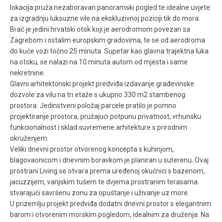
lokacija pruža nezaboravan panoramski pogled te idealne uvjete
za izgradnju luksuzne vile na ekskluzivnoj poziciji tik do mora.
Brač je jedini hrvatski otok koji je aerodromom povezan sa
Zagrebom i ostalim europskim gradovima, te se od aerodroma
do kuće vozi točno 25 minuta. Supetar kao glavna trajektna luka
na otoku, se nalazi na 10 minuta autom od mjesta i same
nekretnine.
Glavni arhitektonski projekt predviđa izdavanje građevinske
dozvole za vilu na tri etaže s ukupno 330 m2 stambenog
prostora. Jedinstveni položaj parcele pratilo je pomno
projektiranje prostora, pružajući potpunu privatnost, vrhunsku
funkcionalnost i sklad suvremene arhitekture s prirodnim
okruženjem.
Veliki dnevni prostor otvorenog koncepta s kuhinjom,
blagovaonicom i dnevnim boravkom je planiran u suterenu. Ovaj
prostrani Living se otvara prema uređenoj okućnici s bazenom,
jacuzzijem, vanjskim tušem te dvjema prostranim terasama
stvarajući savršenu zonu za opuštanje i uživanje uz more.
U prizemlju projekt predviđa dodatni dnevni prostor s elegantnim
barom i otvorenim morskim pogledom, idealnim za druženja. Na