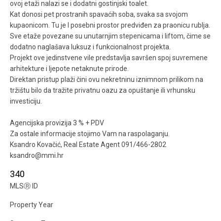
ovoj etaži nalazi se i dodatni gostinjski toalet.
Kat donosi pet prostranih spavaćih soba, svaka sa svojom
kupaonicom. Tu je I posebni prostor predviđen za praonicu rublja.
Sve etaže povezane su unutarnjim stepenicama i liftom, čime se
dodatno naglašava luksuz i funkcionalnost projekta.
Projekt ove jedinstvene vile predstavlja savršen spoj suvremene
arhitekture i ljepote netaknute prirode.
Direktan pristup plaži čini ovu nekretninu iznimnom prilikom na
tržištu bilo da tražite privatnu oazu za opuštanje ili vrhunsku
investiciju.
Agencijska provizija 3 % + PDV
Za ostale informacije stojimo Vam na raspolaganju.
Ksandro Kovačić, Real Estate Agent 091/466-2802
ksandro@mmi.hr
340
MLS
Ⓡ
ID
Property Year