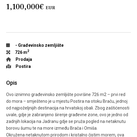
1,100,000€
EUR
-
Građevinsko zemljište
2
726 m
Prodaja
Postira
Opis
Ovo iznimno građevinsko zemljište površine 726 m2 – prvi red
do mora – smješteno je u mjestu Postira na otoku Braču, jednoj
od najpoželjnijih destinacija na hrvatskoj obali. Zbog zaštićenosti
uvale, gdje je zabranjeno širenje građevne zone, ovo je jedno od
zadnjih lokacija na Jadranu gdje se pruža pogled na netaknutu
borovu šumu te na more između Brača i Omiša.
Okružena netaknutom prirodom i kristalno čistim morem, ova