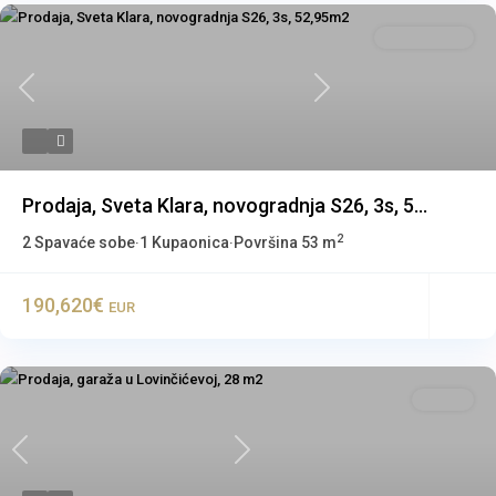
Stan u zgradi
Previous
Next
Prodaja, Sveta Klara, novogradnja S26, 3s, 5...
2
2 Spavaće sobe
1 Kupaonica
Površina
53 m
·
·
190,620€
EUR
Garaža
Previous
Next