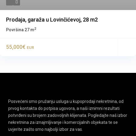
Prodaja, garaža u Lovinčićevoj, 28 m2
2
Površina
27 m
55,000€
EUR
Posvećeni smo pružanju usluga u kupoprodaji nekretnina, od
prvog kontakta do potpisa ugovora, a naši iznimni rezultati
potvrđeni su brojem zadovoljnih klijenata. Pogledajte naš izbor
nekretnina za iznajmljivanje i komercijalnih objekata te se
uvjerite zašto smo najbolji izbor za vas.