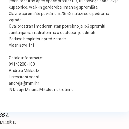
jedan prostran open space prostor DB, tri spavaće sobe, dvije
kupaonice, walk-in garderobe i manjeg spremišta.
Glavno spremište površine 6,78m2 nalazi se u podrumu
zgrade.
Ovaj prostran i moderan stan potrebno je još opremiti
sanitarijama i radijatorima a dostupan je odmah.
Parking besplatni ispred zgrade.
Vlasništvo 1/1
Ostale inforamcije:
091/6208-103
Andreja Miklautz
Licencirani agent
andreja@mmi.hr
IN Dizajn Mirjana Mikulec nekretnine
324
MLS
Ⓡ
ID