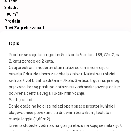
4 Beds
3 Baths
2
190 m
Prodaja
Novi Zagreb - zapad
Opis
Prodaje se svijetao i ugodan 5s dvoetažni stan, 189,72m2, na
2. katu zgrade od 2 kata.
Ovaj prostran i moderan stan nalazi se u mirnom dijelu
naselja Odra idealnom za obiteljski život. Nalazi se u blizini
svih za život bitnih sadržaja – škola, 3 vrtića, trgovina, javnog
prijevoza, brzog pristupa obilaznici i Jadranskoj aveniji dok je
do Arena centra svega 10-tak min vožnje.
Sastoji se od:
Donje etaže na kojoj se nalazi open space prostor kuhinje i
blagovaonice povezane sa dnevnim boravkom, toaleta i
manje loggie (1,60m2).
Drveno stubište vodi nas na gornju etažu na kojoj se nalazi još