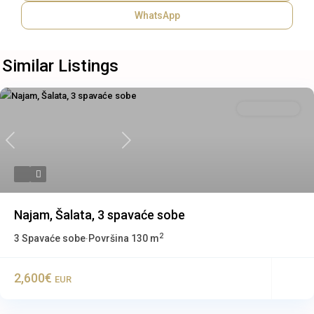
WhatsApp
Similar Listings
Stan u zgradi
Previous
Next
Najam, Šalata, 3 spavaće sobe
2
3 Spavaće sobe
Površina
130 m
·
2,600€
EUR