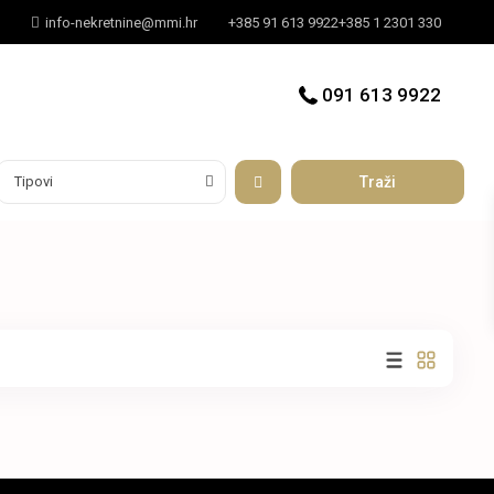
info-nekretnine@mmi.hr
+385 91 613 9922
+385 1 2301 330
091 613 9922
Tipovi