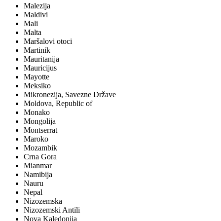
Malezija
Maldivi
Mali
Malta
Maršalovi otoci
Martinik
Mauritanija
Mauricijus
Mayotte
Meksiko
Mikronezija, Savezne Države
Moldova, Republic of
Monako
Mongolija
Montserrat
Maroko
Mozambik
Crna Gora
Mianmar
Namibija
Nauru
Nepal
Nizozemska
Nizozemski Antili
Nova Kaledonija