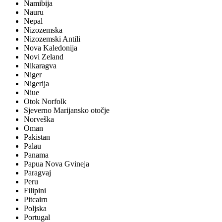
Namibija
Nauru
Nepal
Nizozemska
Nizozemski Antili
Nova Kaledonija
Novi Zeland
Nikaragva
Niger
Nigerija
Niue
Otok Norfolk
Sjeverno Marijansko otočje
Norveška
Oman
Pakistan
Palau
Panama
Papua Nova Gvineja
Paragvaj
Peru
Filipini
Pitcairn
Poljska
Portugal