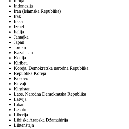
Indija
Indonezija
Iran (Islamska Republika)
Irak
Irska
Izrael
Italija
Jamajka
Japan
Jordan
Kazahstan
Kenija
Kiribati
Koreja, Demokratska narodna Republika
Republika Koreja
Kosovo
Kuvajt
Kirgistan
Laos, Narodna Demokratska Republika
Latvija
Liban
Lesoto
Liberija
Libijska Arapska Džamahirija
Lihtenštajn