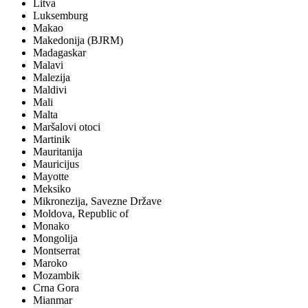
Litva
Luksemburg
Makao
Makedonija (BJRM)
Madagaskar
Malavi
Malezija
Maldivi
Mali
Malta
Maršalovi otoci
Martinik
Mauritanija
Mauricijus
Mayotte
Meksiko
Mikronezija, Savezne Države
Moldova, Republic of
Monako
Mongolija
Montserrat
Maroko
Mozambik
Crna Gora
Mianmar