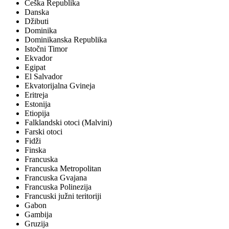
Češka Republika
Danska
Džibuti
Dominika
Dominikanska Republika
Istočni Timor
Ekvador
Egipat
El Salvador
Ekvatorijalna Gvineja
Eritreja
Estonija
Etiopija
Falklandski otoci (Malvini)
Farski otoci
Fidži
Finska
Francuska
Francuska Metropolitan
Francuska Gvajana
Francuska Polinezija
Francuski južni teritoriji
Gabon
Gambija
Gruzija