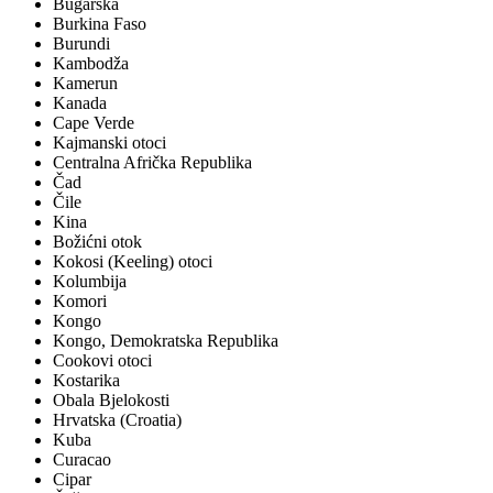
Bugarska
Burkina Faso
Burundi
Kambodža
Kamerun
Kanada
Cape Verde
Kajmanski otoci
Centralna Afrička Republika
Čad
Čile
Kina
Božićni otok
Kokosi (Keeling) otoci
Kolumbija
Komori
Kongo
Kongo, Demokratska Republika
Cookovi otoci
Kostarika
Obala Bjelokosti
Hrvatska (Croatia)
Kuba
Curacao
Cipar