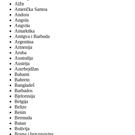
Alžir
Američka Samoa
Andora
Angola
Angvila
Antarktika
Antigva i Barbuda
Argentina
Armenija
Aruba
Australija
Austrija
Azerbejdžan
Bahami
Bahrein
Bangladeš
Barbados
Bjelorusija
Belgija
Belize
Benin
Bermuda
Butan
Bolivija
Bosna i hercegovina