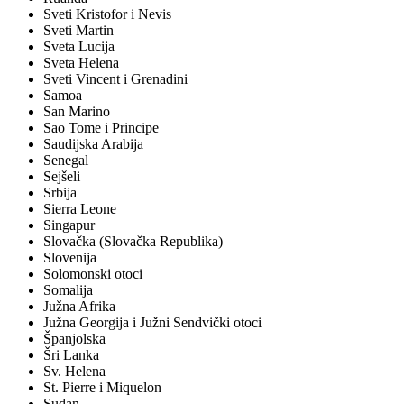
Sveti Kristofor i Nevis
Sveti Martin
Sveta Lucija
Sveta Helena
Sveti Vincent i Grenadini
Samoa
San Marino
Sao Tome i Principe
Saudijska Arabija
Senegal
Sejšeli
Srbija
Sierra Leone
Singapur
Slovačka (Slovačka Republika)
Slovenija
Solomonski otoci
Somalija
Južna Afrika
Južna Georgija i Južni Sendvički otoci
Španjolska
Šri Lanka
Sv. Helena
St. Pierre i Miquelon
Sudan