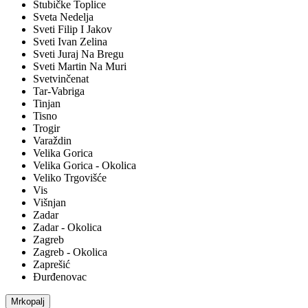
Stubičke Toplice
Sveta Nedelja
Sveti Filip I Jakov
Sveti Ivan Zelina
Sveti Juraj Na Bregu
Sveti Martin Na Muri
Svetvinčenat
Tar-Vabriga
Tinjan
Tisno
Trogir
Varaždin
Velika Gorica
Velika Gorica - Okolica
Veliko Trgovišće
Vis
Višnjan
Zadar
Zadar - Okolica
Zagreb
Zagreb - Okolica
Zaprešić
Đurđenovac
Mrkopalj