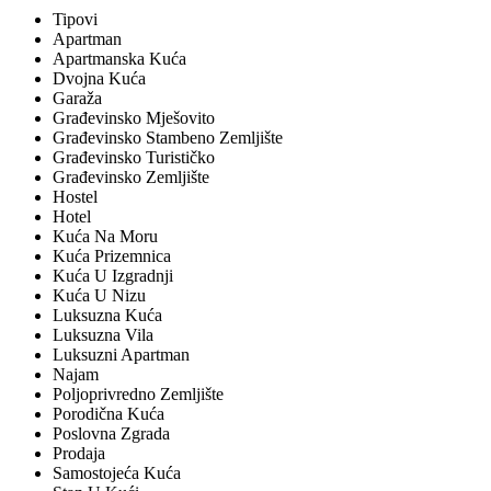
Tipovi
Apartman
Apartmanska Kuća
Dvojna Kuća
Garaža
Građevinsko Mješovito
Građevinsko Stambeno Zemljište
Građevinsko Turističko
Građevinsko Zemljište
Hostel
Hotel
Kuća Na Moru
Kuća Prizemnica
Kuća U Izgradnji
Kuća U Nizu
Luksuzna Kuća
Luksuzna Vila
Luksuzni Apartman
Najam
Poljoprivredno Zemljište
Porodična Kuća
Poslovna Zgrada
Prodaja
Samostojeća Kuća