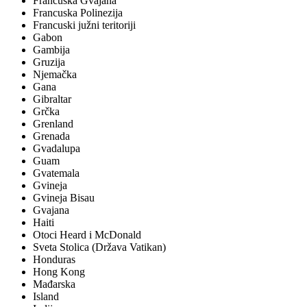
Francuska Gvajana
Francuska Polinezija
Francuski južni teritoriji
Gabon
Gambija
Gruzija
Njemačka
Gana
Gibraltar
Grčka
Grenland
Grenada
Gvadalupa
Guam
Gvatemala
Gvineja
Gvineja Bisau
Gvajana
Haiti
Otoci Heard i McDonald
Sveta Stolica (Država Vatikan)
Honduras
Hong Kong
Mađarska
Island