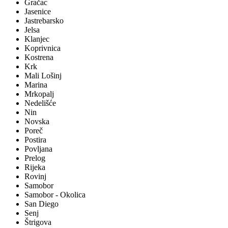
Gračac
Jasenice
Jastrebarsko
Jelsa
Klanjec
Koprivnica
Kostrena
Krk
Mali Lošinj
Marina
Mrkopalj
Nedelišće
Nin
Novska
Poreč
Postira
Povljana
Prelog
Rijeka
Rovinj
Samobor
Samobor - Okolica
San Diego
Senj
Štrigova