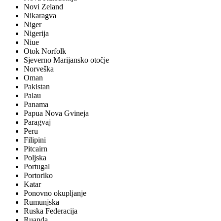
Novi Zeland
Nikaragva
Niger
Nigerija
Niue
Otok Norfolk
Sjeverno Marijansko otočje
Norveška
Oman
Pakistan
Palau
Panama
Papua Nova Gvineja
Paragvaj
Peru
Filipini
Pitcairn
Poljska
Portugal
Portoriko
Katar
Ponovno okupljanje
Rumunjska
Ruska Federacija
Ruanda