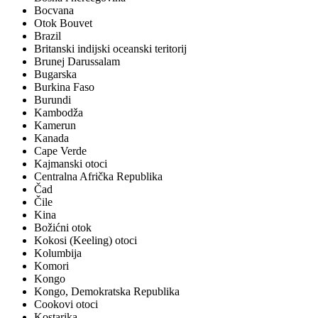
Bocvana
Otok Bouvet
Brazil
Britanski indijski oceanski teritorij
Brunej Darussalam
Bugarska
Burkina Faso
Burundi
Kambodža
Kamerun
Kanada
Cape Verde
Kajmanski otoci
Centralna Afrička Republika
Čad
Čile
Kina
Božićni otok
Kokosi (Keeling) otoci
Kolumbija
Komori
Kongo
Kongo, Demokratska Republika
Cookovi otoci
Kostarika