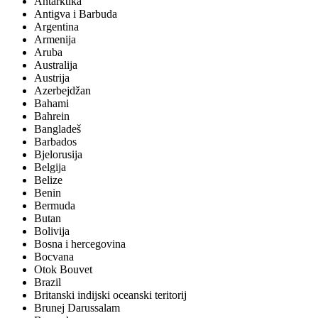
Antarktika
Antigva i Barbuda
Argentina
Armenija
Aruba
Australija
Austrija
Azerbejdžan
Bahami
Bahrein
Bangladeš
Barbados
Bjelorusija
Belgija
Belize
Benin
Bermuda
Butan
Bolivija
Bosna i hercegovina
Bocvana
Otok Bouvet
Brazil
Britanski indijski oceanski teritorij
Brunej Darussalam