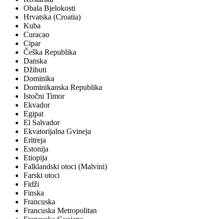
Obala Bjelokosti
Hrvatska (Croatia)
Kuba
Curacao
Cipar
Češka Republika
Danska
Džibuti
Dominika
Dominikanska Republika
Istočni Timor
Ekvador
Egipat
El Salvador
Ekvatorijalna Gvineja
Eritreja
Estonija
Etiopija
Falklandski otoci (Malvini)
Farski otoci
Fidži
Finska
Francuska
Francuska Metropolitan