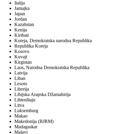
Italija
Jamajka
Japan
Jordan
Kazahstan
Kenija
Kiribati
Koreja, Demokratska narodna Republika
Republika Koreja
Kosovo
Kuvajt
Kirgistan
Laos, Narodna Demokratska Republika
Latvija
Liban
Lesoto
Liberija
Libijska Arapska Džamahirija
Lihtenštajn
Litva
Luksemburg
Makao
Makedonija (BJRM)
Madagaskar
Malavi