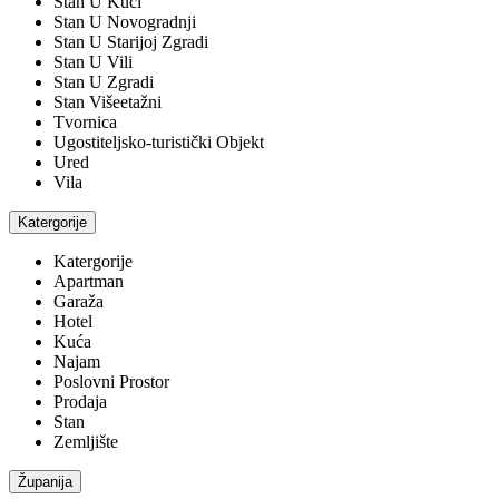
Stan U Kući
Stan U Novogradnji
Stan U Starijoj Zgradi
Stan U Vili
Stan U Zgradi
Stan Višeetažni
Tvornica
Ugostiteljsko-turistički Objekt
Ured
Vila
Katergorije
Katergorije
Apartman
Garaža
Hotel
Kuća
Najam
Poslovni Prostor
Prodaja
Stan
Zemljište
Županija