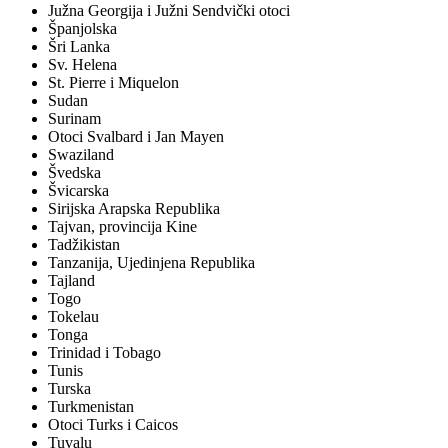
Južna Georgija i Južni Sendvički otoci
Španjolska
Šri Lanka
Sv. Helena
St. Pierre i Miquelon
Sudan
Surinam
Otoci Svalbard i Jan Mayen
Swaziland
Švedska
Švicarska
Sirijska Arapska Republika
Tajvan, provincija Kine
Tadžikistan
Tanzanija, Ujedinjena Republika
Tajland
Togo
Tokelau
Tonga
Trinidad i Tobago
Tunis
Turska
Turkmenistan
Otoci Turks i Caicos
Tuvalu