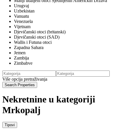
Manji udaljeni otoci Sjedinjenih Američkih Država
Urugvaj
Uzbekistan
Vanuatu
Venezuela
Vijetnam
Djevičanski otoci (britanski)
Djevičanski otoci (SAD)
Wallis i Futuna otoci
Zapadna Sahara
Jemen
Zambija
Zimbabve
Više opcija pretraživanja
Search Properties
Nekretnine u kategoriji
Mrkopalj
Tipovi