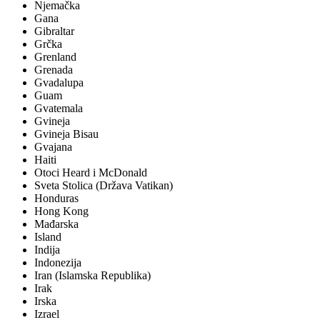
Njemačka
Gana
Gibraltar
Grčka
Grenland
Grenada
Gvadalupa
Guam
Gvatemala
Gvineja
Gvineja Bisau
Gvajana
Haiti
Otoci Heard i McDonald
Sveta Stolica (Država Vatikan)
Honduras
Hong Kong
Mađarska
Island
Indija
Indonezija
Iran (Islamska Republika)
Irak
Irska
Izrael