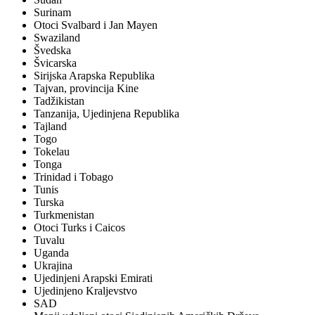
Surinam
Otoci Svalbard i Jan Mayen
Swaziland
Švedska
Švicarska
Sirijska Arapska Republika
Tajvan, provincija Kine
Tadžikistan
Tanzanija, Ujedinjena Republika
Tajland
Togo
Tokelau
Tonga
Trinidad i Tobago
Tunis
Turska
Turkmenistan
Otoci Turks i Caicos
Tuvalu
Uganda
Ukrajina
Ujedinjeni Arapski Emirati
Ujedinjeno Kraljevstvo
SAD