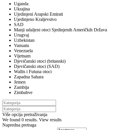
Uganda
Ukrajina
Ujedinjeni Arapski Emirati
Ujedinjeno Kraljevstvo
SAD
Manji udaljeni otoci Sjedinjenih Američkih Država
Urugvaj
Uzbekistan
Vanuatu
Venezuela
Vijetnam
Djevičanski otoci (britanski)
Djevičanski otoci (SAD)
Wallis i Futuna otoci
Zapadna Sahara
Jemen
Zambija
Zimbabve
Više opcija pretraživanja
We found
0
results.
View results
Napredna pretraga