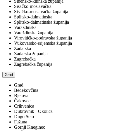
Šibensko-kninska županija
Sisačko-moslavačka
Sisačko-moslavačka županija
Splitsko-dalmatinska
Splitsko-dalmatinska županija
Varaždinska
Varaždinska županija
Virovitičko-podravska županija
Vukovarsko-srijemska županija
Zadarska
Zadarska županija
Zagrebačka
Zagrebačka županija
Grad
Grad
Bedekovčina
Bjelovar
Čakovec
Crikvenica
Dubrovnik - Okolica
Dugo Selo
Fažana
Gornji Kneginec