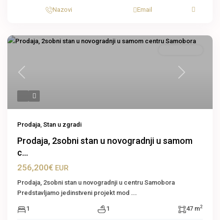
Nazovi
Email
Stan u zgradi
Previous
Next
Prodaja
,
Stan u zgradi
Prodaja, 2sobni stan u novogradnji u samom
c...
256,200€
EUR
Prodaja, 2sobni stan u novogradnji u centru Samobora
Predstavljamo jedinstveni projekt mod
...
2
1
1
47 m