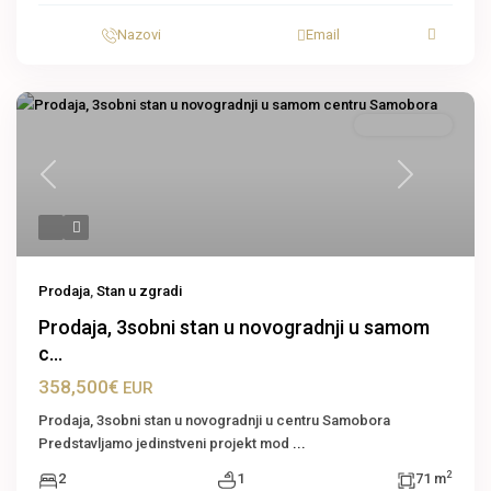
Nazovi
Email
Stan u zgradi
Previous
Next
Prodaja
,
Stan u zgradi
Prodaja, 3sobni stan u novogradnji u samom
c...
358,500€
EUR
Prodaja, 3sobni stan u novogradnji u centru Samobora
Predstavljamo jedinstveni projekt mod
...
2
2
1
71 m