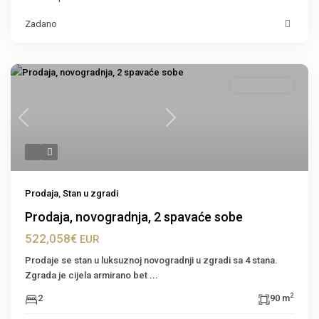
Zadano
Stan u zgradi
Previous
Next
Prodaja
,
Stan u zgradi
Prodaja, novogradnja, 2 spavaće sobe
522,058€
EUR
Prodaje se stan u luksuznoj novogradnji u zgradi sa 4 stana.
Zgrada je cijela armirano bet
...
2
2
90 m