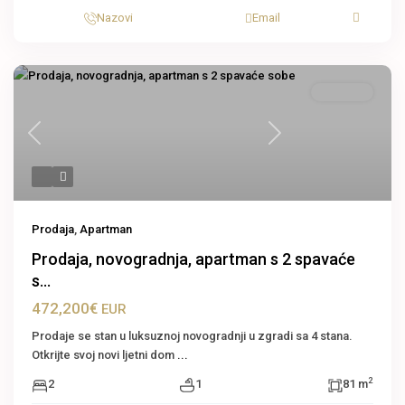
Nazovi
Email
Apartman
Previous
Next
Prodaja
,
Apartman
Prodaja, novogradnja, apartman s 2 spavaće
s...
472,200€
EUR
Prodaje se stan u luksuznoj novogradnji u zgradi sa 4 stana.
Otkrijte svoj novi ljetni dom
...
2
2
1
81 m