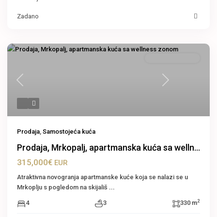
Zadano
Samostojeća kuća
Previous
Next
Prodaja
,
Samostojeća kuća
Prodaja, Mrkopalj, apartmanska kuća sa welln...
315,000€
EUR
Atraktivna novogranja apartmanske kuće koja se nalazi se u
Mrkoplju s pogledom na skijališ
...
2
4
3
330 m