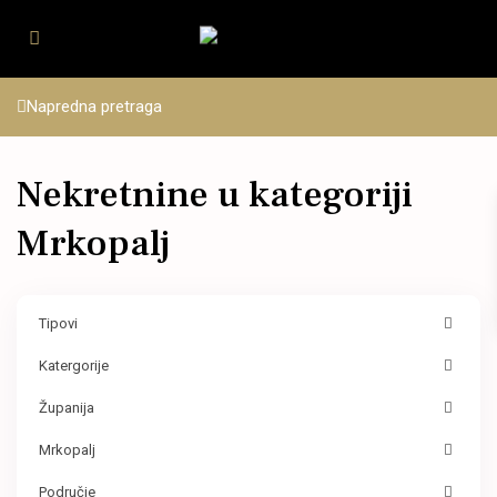
Napredna pretraga
Nekretnine u kategoriji
Mrkopalj
Tipovi
Katergorije
Županija
Mrkopalj
Područje