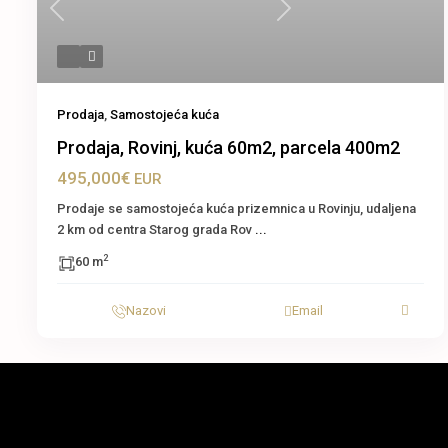
Previous
Next
Prodaja
,
Samostojeća kuća
Prodaja, Rovinj, kuća 60m2, parcela 400m2
495,000€
EUR
Prodaje se samostojeća kuća prizemnica u Rovinju, udaljena
2 km od centra Starog grada Rov
...
2
60 m
Nazovi
Email