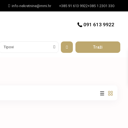
info-nekretnine@mmi.hr
+385 91 613 9922
+385 1 2301 330
091 613 9922
Tipovi