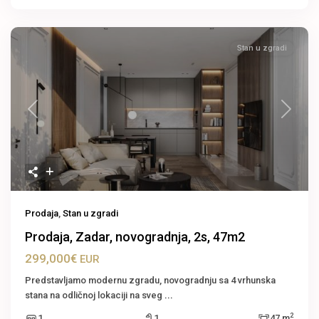
Stan u zgradi
Previous
Next
Prodaja
,
Stan u zgradi
Prodaja, Zadar, novogradnja, 2s, 47m2
299,000€
EUR
Predstavljamo modernu zgradu, novogradnju sa 4 vrhunska
stana na odličnoj lokaciji na sveg
...
2
1
1
47 m