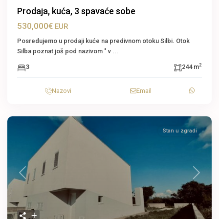
Prodaja, kuća, 3 spavaće sobe
530,000€
EUR
Posredujemo u prodaji kuće na predivnom otoku Silbi. Otok
Silba poznat još pod nazivom " v
...
2
3
244 m
Nazovi
Email
Stan u zgradi
Previous
Next