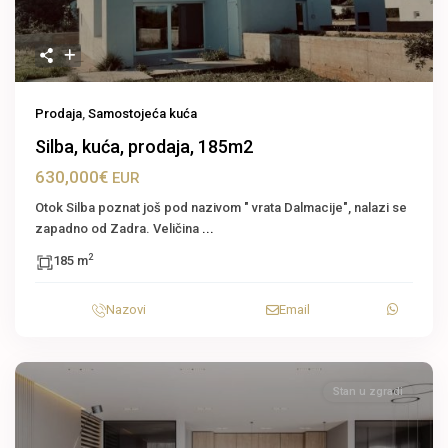
Prodaja
,
Samostojeća kuća
Silba, kuća, prodaja, 185m2
630,000€
EUR
Otok Silba poznat još pod nazivom " vrata Dalmacije", nalazi se
zapadno od Zadra. Veličina
...
2
185 m
Nazovi
Email
Stan u zgradi