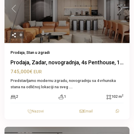
Previous
Next
Prodaja
,
Stan u zgradi
Prodaja, Zadar, novogradnja, 4s Penthouse, 1...
745,000€
EUR
Predstavljamo modernu zgradu, novogradnju sa 4 vrhunska
stana na odličnoj lokaciji na sveg
...
2
2
1
102 m
Nazovi
Email