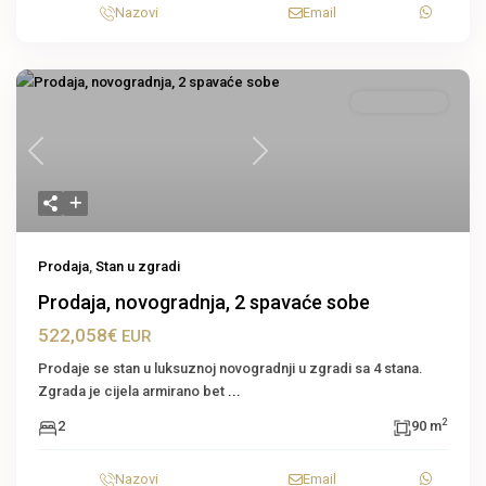
Nazovi
Email
Stan u zgradi
Previous
Next
Prodaja
,
Stan u zgradi
Prodaja, novogradnja, 2 spavaće sobe
522,058€
EUR
Prodaje se stan u luksuznoj novogradnji u zgradi sa 4 stana.
Zgrada je cijela armirano bet
...
2
2
90 m
Nazovi
Email