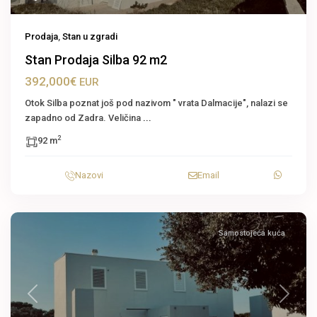
Prodaja
,
Stan u zgradi
Stan Prodaja Silba 92 m2
392,000€
EUR
Otok Silba poznat još pod nazivom " vrata Dalmacije", nalazi se
zapadno od Zadra. Veličina
...
2
92 m
Nazovi
Email
Samostojeća kuća
Previous
Next