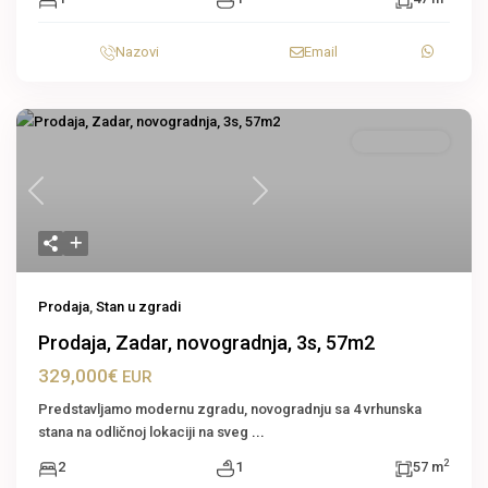
Nazovi
Email
Stan u zgradi
Previous
Next
Prodaja
,
Stan u zgradi
Prodaja, Zadar, novogradnja, 3s, 57m2
329,000€
EUR
Predstavljamo modernu zgradu, novogradnju sa 4 vrhunska
stana na odličnoj lokaciji na sveg
...
2
2
1
57 m