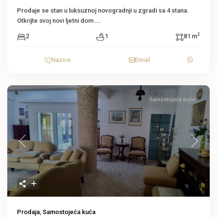
Prodaje se stan u luksuznoj novogradnji u zgradi sa 4 stana.
Otkrijte svoj novi ljetni dom
...
2
2
1
81 m
Nazovi
Email
Samostojeća kuća
Previous
Next
Prodaja
,
Samostojeća kuća