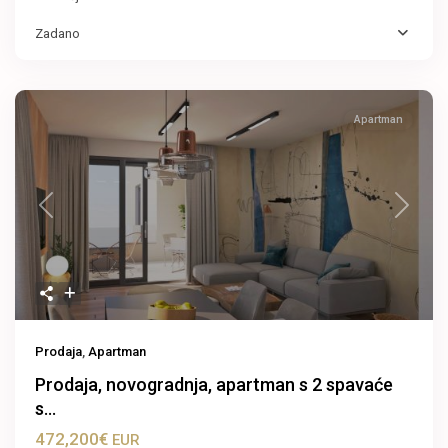
Zadano
Apartman
Previous
Next
Prodaja
,
Apartman
Prodaja, novogradnja, apartman s 2 spavaće
s...
472,200€
EUR