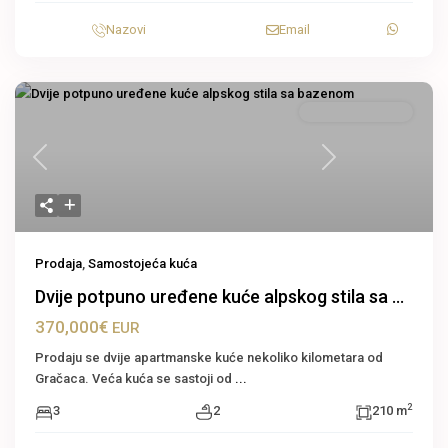
Nazovi
Email
Samostojeća kuća
Previous
Next
Prodaja
,
Samostojeća kuća
Dvije potpuno uređene kuće alpskog stila sa ...
370,000€
EUR
Prodaju se dvije apartmanske kuće nekoliko kilometara od
Gračaca. Veća kuća se sastoji od
...
2
3
2
210 m