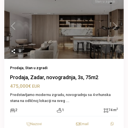
Stan u zgradi
Previous
Next
Prodaja
,
Stan u zgradi
Prodaja, Zadar, novogradnja, 3s, 75m2
475,000€
EUR
Predstavljamo modernu zgradu, novogradnju sa 4 vrhunska
stana na odličnoj lokaciji na sveg
...
2
2
1
74 m
Nazovi
Email