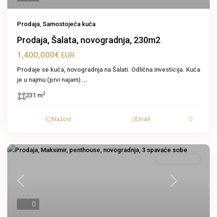
Prodaja
,
Samostojeća kuća
Prodaja, Šalata, novogradnja, 230m2
1,400,000€
EUR
Prodaje se kuća, novogradnja na Šalati. Odlična investicija. Kuća
je u najmu (prvi najam)
...
2
231 m
Nazovi
Email
Stan u zgradi
Previous
Next