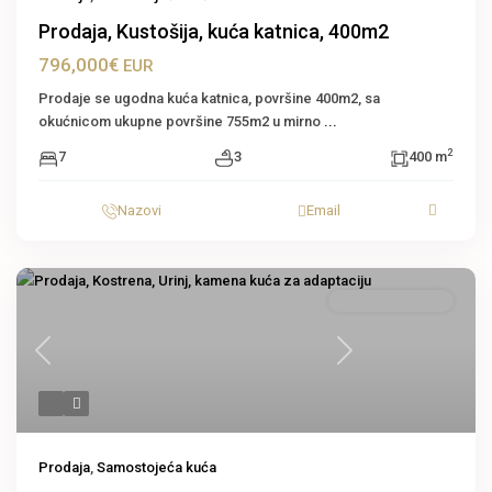
Prodaja, Kustošija, kuća katnica, 400m2
796,000€
EUR
Prodaje se ugodna kuća katnica, površine 400m2, sa
okućnicom ukupne površine 755m2 u mirno
...
2
7
3
400 m
Nazovi
Email
Samostojeća kuća
Previous
Next
Prodaja
,
Samostojeća kuća