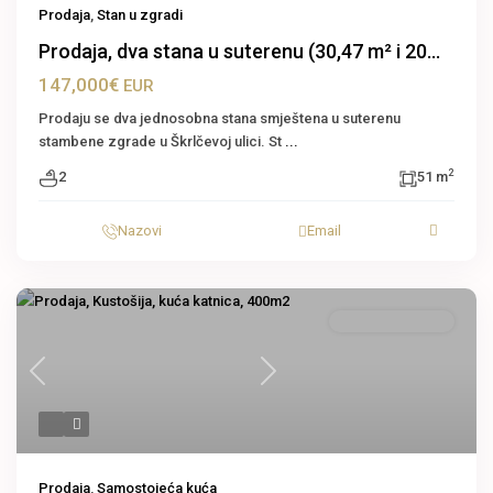
Prodaja
,
Stan u zgradi
Prodaja, dva stana u suterenu (30,47 m² i 20...
147,000€
EUR
Prodaju se dva jednosobna stana smještena u suterenu
stambene zgrade u Škrlčevoj ulici. St
...
2
2
51 m
Nazovi
Email
Samostojeća kuća
Previous
Next
Prodaja
,
Samostojeća kuća