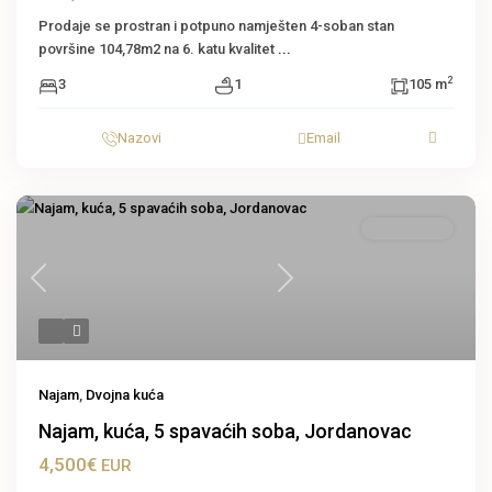
Prodaje se prostran i potpuno namješten 4-soban stan
površine 104,78m2 na 6. katu kvalitet
...
2
3
1
105 m
Nazovi
Email
Dvojna kuća
Previous
Next
Najam
,
Dvojna kuća
Najam, kuća, 5 spavaćih soba, Jordanovac
4,500€
EUR