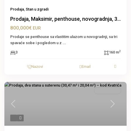
Prodaja
,
Stan u zgradi
Prodaja, Maksimir, penthouse, novogradnja, 3...
800,000€
EUR
Prodaje se penthouse sa vlastitim ulazom u novogradnji, sa tri
spavaće sobe i pogledom u z
...
2
3
160 m
Nazovi
Email
Stan u zgradi
Previous
Next