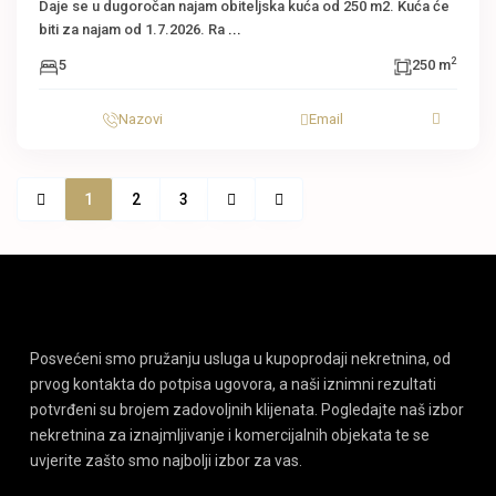
Daje se u dugoročan najam obiteljska kuća od 250 m2. Kuća će
biti za najam od 1.7.2026. Ra
...
2
5
250 m
Nazovi
Email
1
2
3
Posvećeni smo pružanju usluga u kupoprodaji nekretnina, od
prvog kontakta do potpisa ugovora, a naši iznimni rezultati
potvrđeni su brojem zadovoljnih klijenata. Pogledajte naš izbor
nekretnina za iznajmljivanje i komercijalnih objekata te se
uvjerite zašto smo najbolji izbor za vas.