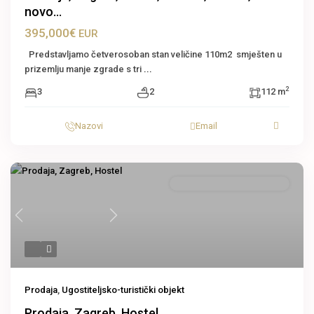
novo...
395,000€
EUR
Predstavljamo četverosoban stan veličine 110m2 smješten u
prizemlju manje zgrade s tri
...
2
3
2
112 m
Nazovi
Email
Ugostiteljsko-turistički objekt
Previous
Next
Prodaja
,
Ugostiteljsko-turistički objekt
Prodaja, Zagreb, Hostel