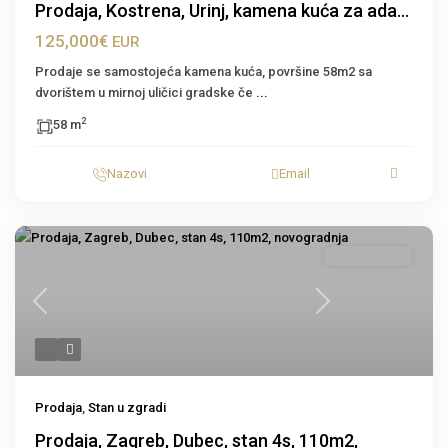
Prodaja, Kostrena, Urinj, kamena kuća za ada...
125,000€
EUR
Prodaje se samostojeća kamena kuća, površine 58m2 sa
dvorištem u mirnoj uličici gradske če
...
2
58 m
Nazovi
Email
Stan u zgradi
Previous
Next
Prodaja
,
Stan u zgradi
Prodaja, Zagreb, Dubec, stan 4s, 110m2,