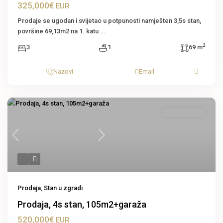
325,000€
EUR
Prodaje se ugodan i svijetao u potpunosti namješten 3,5s stan,
površine 69,13m2 na 1. katu
...
2
3
1
69 m
Nazovi
Email
Stan u zgradi
Previous
Next
Prodaja
,
Stan u zgradi
Prodaja, 4s stan, 105m2+garaža
520,000€
EUR