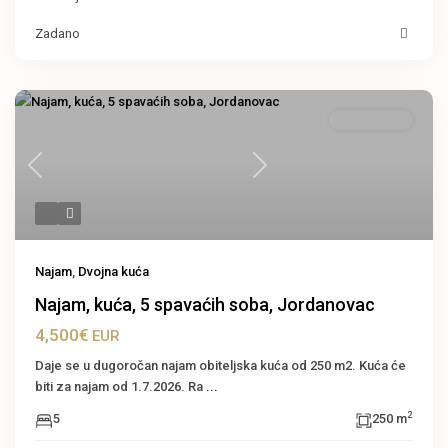
Zadano
Dvojna kuća
Previous
Next
Najam
,
Dvojna kuća
Najam, kuća, 5 spavaćih soba, Jordanovac
4,500€
EUR
Daje se u dugoročan najam obiteljska kuća od 250 m2. Kuća će
biti za najam od 1.7.2026. Ra
...
2
5
250 m